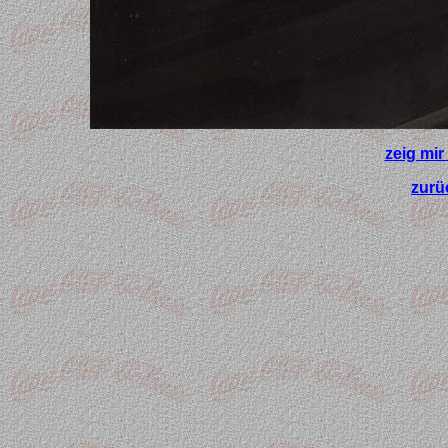
zeig mir
zurü