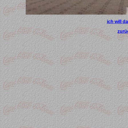
ich will 
zurü