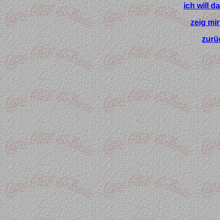
ich will 
zeig mi
zurü